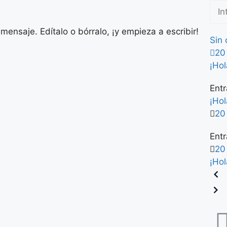
ensaje. Edítalo o bórralo, ¡y empieza a escribir!
Sin 
20
¡Ho
Entr
¡Ho
20
Ent
20
¡Ho